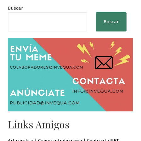
Buscar
Buscar
Links Amigos
Arte erotico
|
Comprar trafico web
|
Criptoarte NFT