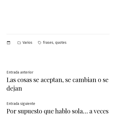
Publicado
Etiquetas:
,
Varios
frases
quotes
en
Navegación
Entrada
Entrada anterior
Las cosas se aceptan, se cambian o se
anterior:
de
dejan
entradas
Entrada
Entrada siguiente
Por supuesto que hablo sola… a veces
siguiente: