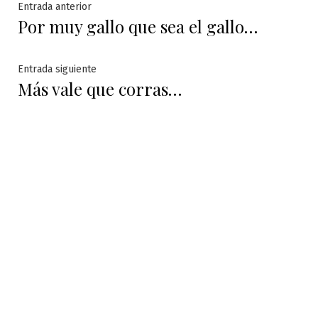
Navegación
Entrada
Entrada anterior
Por muy gallo que sea el gallo…
anterior:
de
entradas
Entrada
Entrada siguiente
Más vale que corras…
siguiente: