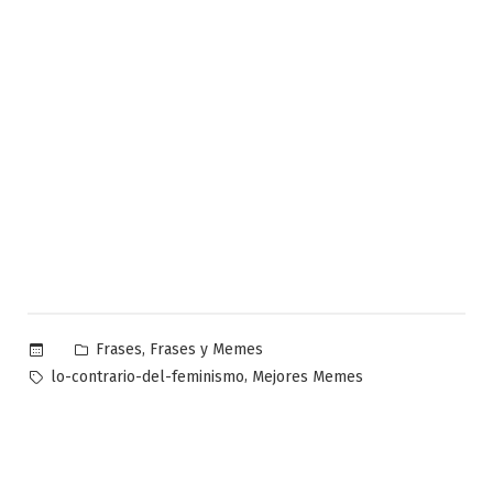
Publicado
,
Frases
Frases y Memes
en
Etiquetas:
,
lo-contrario-del-feminismo
Mejores Memes