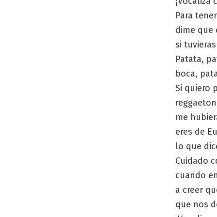
¡Vocaliza 
Para tener
dime que 
si tuviera
Patata, pa
boca, pata
Si quiero 
reggaeton
me hubiera
eres de E
lo que dic
Cuidado c
cuando en
a creer qu
que nos de