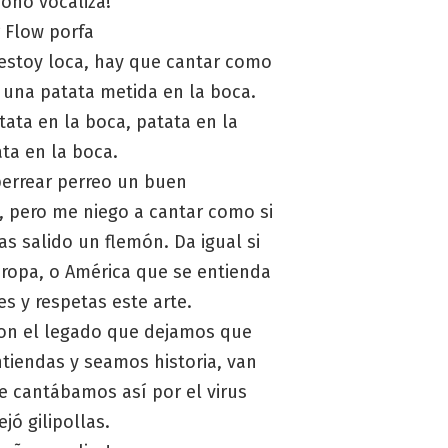
coño vocaliza!
 Flow porfa
estoy loca, hay que cantar como
s una patata metida en la boca.
tata en la boca, patata en la
ta en la boca.
perrear perreo un buen
, pero me niego a cantar como si
s salido un flemón. Da igual si
uropa, o América que se entienda
es y respetas este arte.
on el legado que dejamos que
tiendas y seamos historia, van
e cantábamos así por el virus
jó gilipollas.