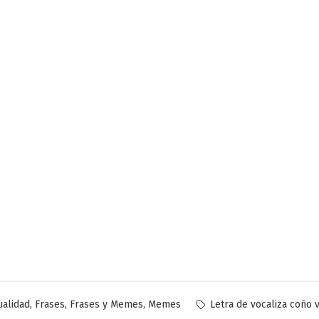
licado
Etiquetas:
,
,
,
ualidad
Frases
Frases y Memes
Memes
Letra de vocaliza coño 