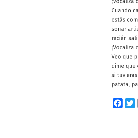
¡Vocaliza 
Cuando ca
estás com
sonar arti
recién sal
¡Vocaliza 
Veo que p
dime que 
si tuviera
patata, pa
Fa