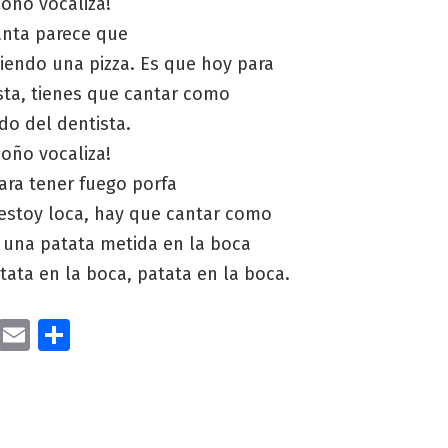
coño vocaliza!
nta parece que
iendo una pizza. Es que hoy para
sta, tienes que cantar como
ido del dentista.
coño vocaliza!
ara tener fuego porfa
estoy loca, hay que cantar como
s una patata metida en la boca
tata en la boca, patata en la boca.
cebook
Twitter
Email
Compartir