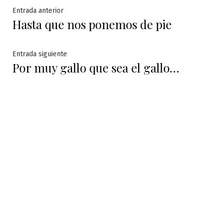
Navegación
Entrada
Entrada anterior
Hasta que nos ponemos de pie
anterior:
de
entradas
Entrada
Entrada siguiente
Por muy gallo que sea el gallo…
siguiente: