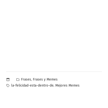
Publicado
,
Frases
Frases y Memes
en
Etiquetas:
,
la-felicidad-esta-dentro-de
Mejores Memes