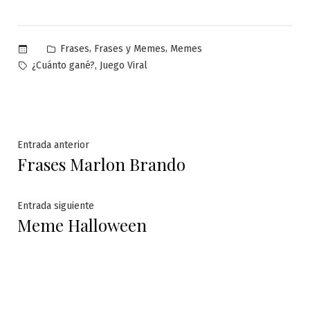
Publicado
,
,
Frases
Frases y Memes
Memes
en
Etiquetas:
,
¿Cuánto gané?
Juego Viral
Navegación
Entrada
Entrada anterior
Frases Marlon Brando
anterior:
de
entradas
Entrada
Entrada siguiente
Meme Halloween
siguiente: