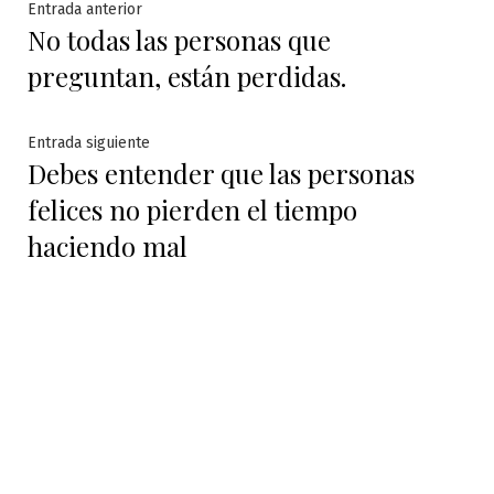
Navegación
Entrada
Entrada anterior
No todas las personas que
anterior:
de
preguntan, están perdidas.
entradas
Entrada
Entrada siguiente
Debes entender que las personas
siguiente:
felices no pierden el tiempo
haciendo mal