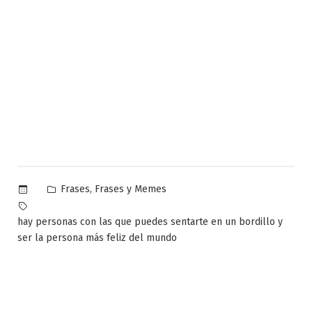
Publicado
,
Frases
Frases y Memes
en
Etiquetas:
hay personas con las que puedes sentarte en un bordillo y
ser la persona más feliz del mundo