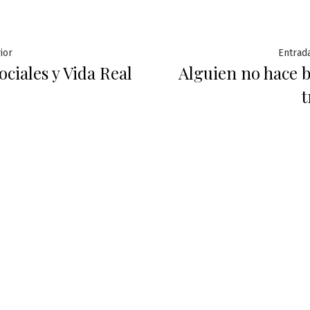
ación
Entrada
ior
Entrada
ciales y Vida Real
Alguien no hace b
anterior:
t
das