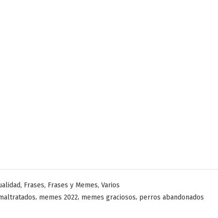
licado
,
,
,
ualidad
Frases
Frases y Memes
Varios
,
,
,
maltratados
memes 2022
memes graciosos
perros abandonados