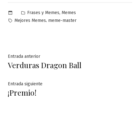
Publicado
,
Frases y Memes
Memes
en
Etiquetas:
,
Mejores Memes
meme-master
Navegación
Entrada
Entrada anterior
Verduras Dragon Ball
anterior:
de
entradas
Entrada
Entrada siguiente
¡Premio!
siguiente: