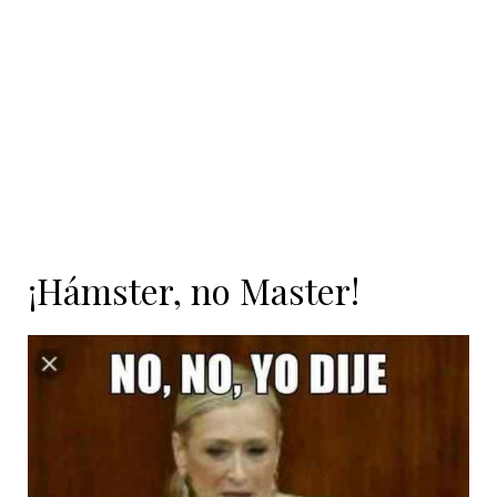
contenido
¡Hámster, no Master!