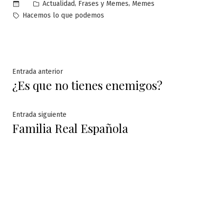
Publicado
,
,
Actualidad
Frases y Memes
Memes
en
Etiquetas:
Hacemos lo que podemos
Navegación
Entrada
Entrada anterior
¿Es que no tienes enemigos?
anterior:
de
entradas
Entrada
Entrada siguiente
Familia Real Española
siguiente: