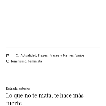
Publicado
,
,
,
Actualidad
Frases
Frases y Memes
Varios
en
Etiquetas:
,
feminismo
feminista
Navegación
Entrada
Entrada anterior
Lo que no te mata, te hace más
anterior:
de
fuerte