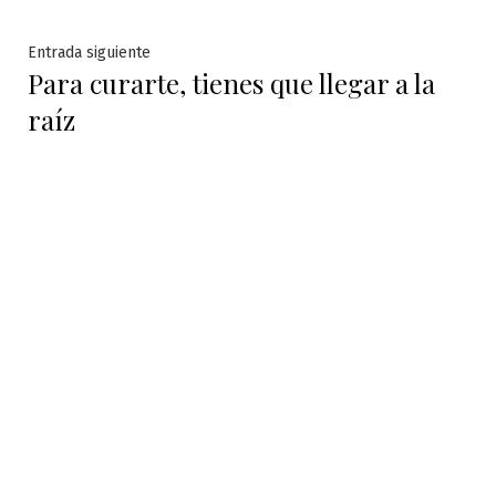
entradas
Entrada
Entrada siguiente
Para curarte, tienes que llegar a la
siguiente:
raíz