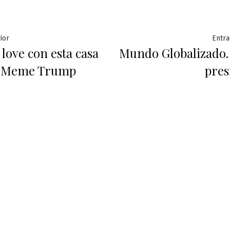
ación
Entrada
ior
Entra
 love con esta casa
Mundo Globalizado. 
anterior:
 | Meme Trump
pres
das