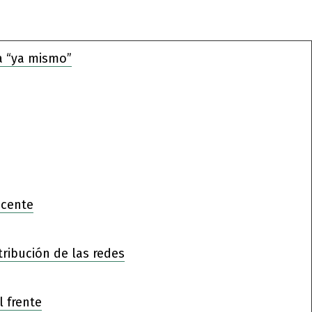
a “ya mismo”
ocente
tribución de las redes
l frente