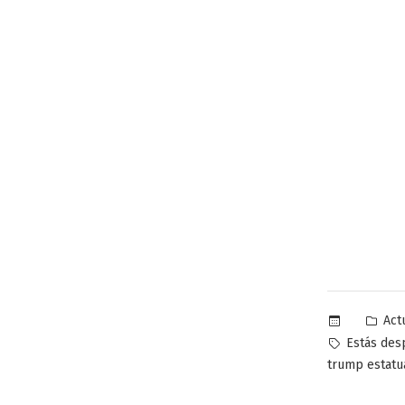
Pub
Act
en
Etiquetas:
Estás des
trump estatua