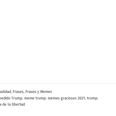
licado
,
,
ualidad
Frases
Frases y Memes
,
,
,
,
pedido Trump
meme trump
memes graciosos 2021
trump
 de la libertad