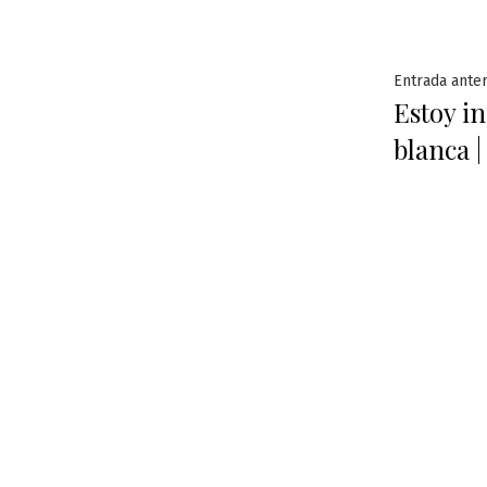
Naveg
Entrada anter
Estoy in
de
blanca
entra