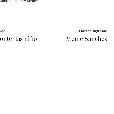
licado
,
ualidad
Frases y Memes
ación
Entrada
Ent
ior
Entrada siguiente
onterías niño
Meme Sanchez
anterior:
sig
das