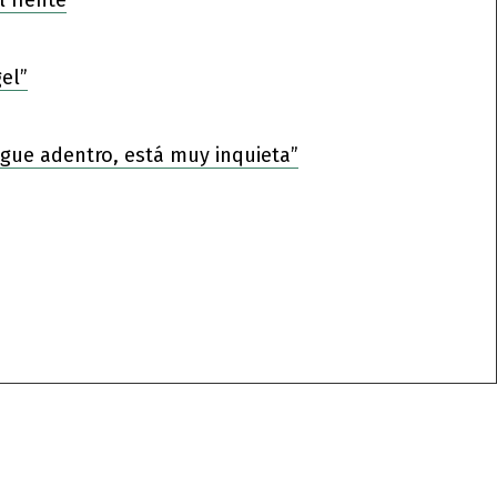
l frente
el”
sigue adentro, está muy inquieta”