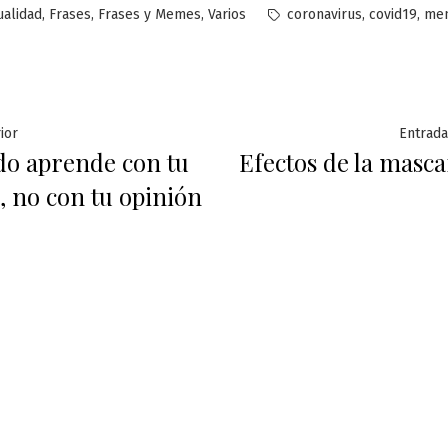
licado
Etiquetas:
,
,
,
,
,
ualidad
Frases
Frases y Memes
Varios
coronavirus
covid19
mem
ación
Entrada
ior
Entrada
o aprende con tu
Efectos de la masca
anterior:
, no con tu opinión
das