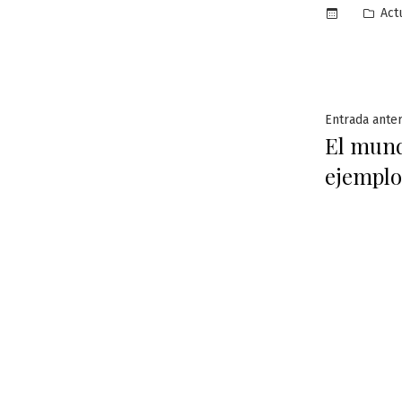
Pub
Act
en
Naveg
Entrada anter
El mund
de
ejemplo
entra