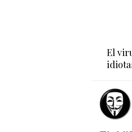
El vir
idiota