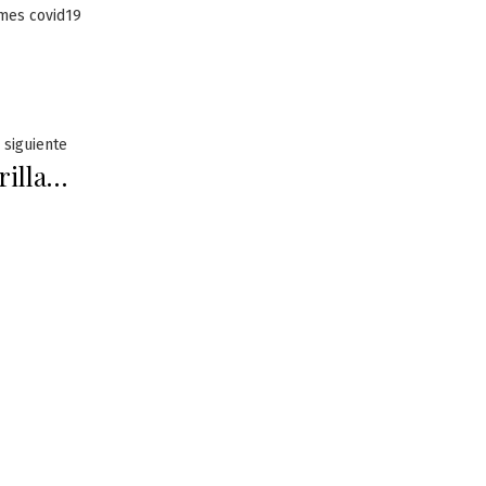
es covid19
Entrada
 siguiente
rilla…
siguiente: