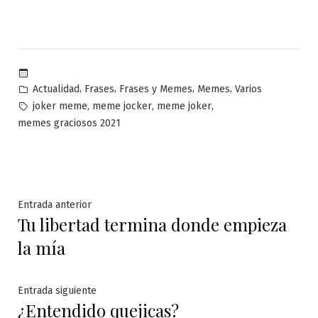
Publicado
,
,
,
,
Actualidad
Frases
Frases y Memes
Memes
Varios
en
Etiquetas:
,
,
,
joker meme
meme jocker
meme joker
memes graciosos 2021
Navegación
Entrada
Entrada anterior
Tu libertad termina donde empieza
anterior:
de
la mía
entradas
Entrada
Entrada siguiente
¿Entendido quejicas?
siguiente: