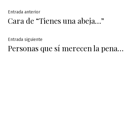
Navegación
Entrada
Entrada anterior
Cara de “Tienes una abeja…”
anterior:
de
entradas
Entrada
Entrada siguiente
Personas que sí merecen la pena…
siguiente: