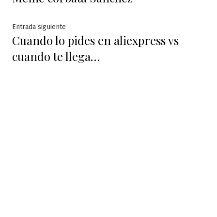
de
entradas
Entrada
Entrada siguiente
Cuando lo pides en aliexpress vs
siguiente:
cuando te llega…