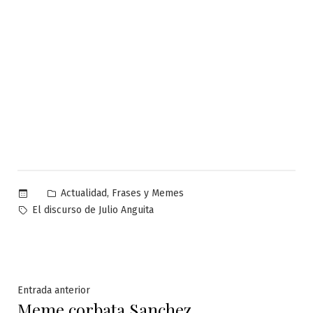
Publicado
,
Actualidad
Frases y Memes
en
Etiquetas:
El discurso de Julio Anguita
Navegación
Entrada
Entrada anterior
Meme corbata Sanchez
anterior: