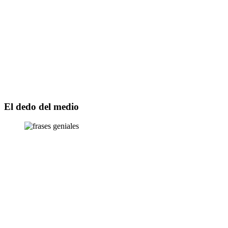
Saltar
al
contenido
El dedo del medio