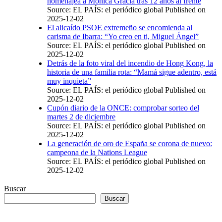
homenajea a Mónica Gracia tras 12 años al frente
Source: EL PAÍS: el periódico global
Published on
2025-12-02
El alicaído PSOE extremeño se encomienda al
carisma de Ibarra: “Yo creo en ti, Miguel Ángel”
Source: EL PAÍS: el periódico global
Published on
2025-12-02
Detrás de la foto viral del incendio de Hong Kong, la
historia de una familia rota: “Mamá sigue adentro, está
muy inquieta”
Source: EL PAÍS: el periódico global
Published on
2025-12-02
Cupón diario de la ONCE: comprobar sorteo del
martes 2 de diciembre
Source: EL PAÍS: el periódico global
Published on
2025-12-02
La generación de oro de España se corona de nuevo:
campeona de la Nations League
Source: EL PAÍS: el periódico global
Published on
2025-12-02
Buscar
Buscar