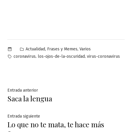
Publicado
,
,
Actualidad
Frases y Memes
Varios
en
Etiquetas:
,
,
coronavirus
los-ojos-de-la-oscuridad
virus-coronavirus
Navegación
Entrada
Entrada anterior
Saca la lengua
anterior:
de
entradas
Entrada
Entrada siguiente
Lo que no te mata, te hace más
siguiente: