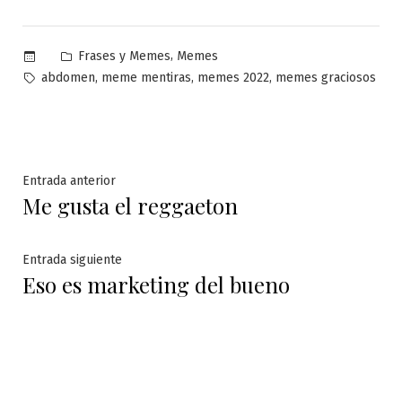
Publicado
,
Frases y Memes
Memes
en
Etiquetas:
,
,
,
abdomen
meme mentiras
memes 2022
memes graciosos
Navegación
Entrada
Entrada anterior
Me gusta el reggaeton
anterior:
de
entradas
Entrada
Entrada siguiente
Eso es marketing del bueno
siguiente: