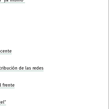
ocente
tribución de las redes
l frente
el”