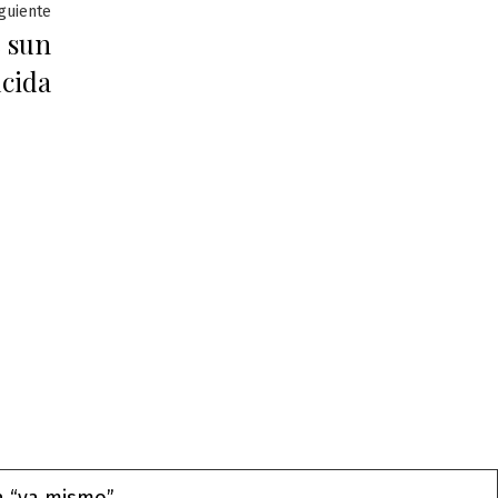
Entrada
iguiente
 sun
siguiente:
cida
a “ya mismo”