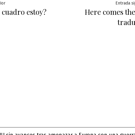
ación
Entrada
ior
Entrada s
 cuadro estoy?
Here comes the
anterior:
tradu
das
UU sin avances tras amenazar a Europa con una guerr