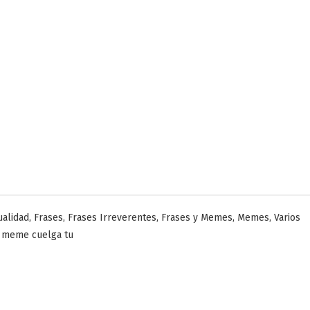
licado
,
,
,
,
,
ualidad
Frases
Frases Irreverentes
Frases y Memes
Memes
Varios
,
meme cuelga tu