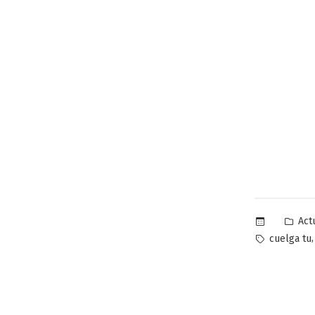
Pub
Act
en
Etiquetas:
cuelga tu