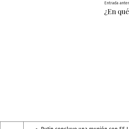
Naveg
Entrada anter
¿En qué
de
entra
Putin concluye una reunión con EE 