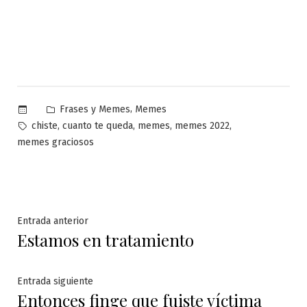
Publicado
,
Frases y Memes
Memes
en
Etiquetas:
,
,
,
,
chiste
cuanto te queda
memes
memes 2022
memes graciosos
Navegación
Entrada
Entrada anterior
Estamos en tratamiento
anterior:
de
entradas
Entrada
Entrada siguiente
Entonces finge que fuiste víctima
siguiente: