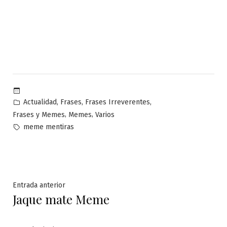
Publicado
,
,
,
Actualidad
Frases
Frases Irreverentes
en
,
,
Frases y Memes
Memes
Varios
Etiquetas:
meme mentiras
Navegación
Entrada
Entrada anterior
Jaque mate Meme
anterior:
de