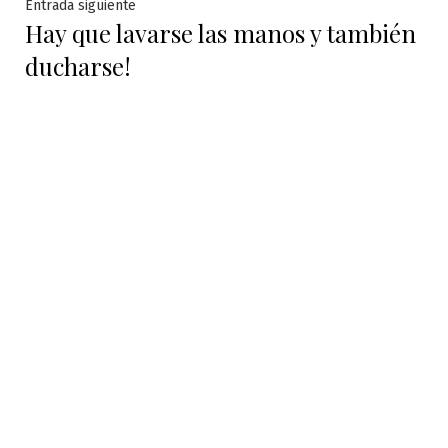
entradas
Entrada
Entrada siguiente
Hay que lavarse las manos y también
siguiente:
ducharse!