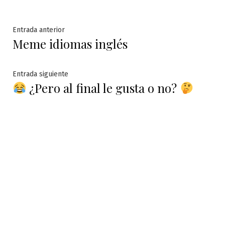
Navegación
Entrada
Entrada anterior
Meme idiomas inglés
anterior:
de
entradas
Entrada
Entrada siguiente
¿Pero al final le gusta o no?
siguiente: