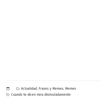
Publicado
,
,
Actualidad
Frases y Memes
Memes
en
Etiquetas:
Cuando te dicen mira disimuladamente