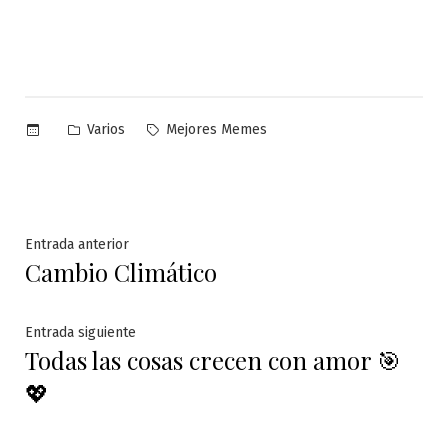
Publicado
Etiquetas:
Varios
Mejores Memes
en
Navegación
Entrada
Entrada anterior
Cambio Climático
anterior:
de
entradas
Entrada
Entrada siguiente
Todas las cosas crecen con amor 🎯
siguiente:
💖