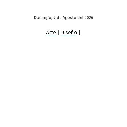
Domingo, 9 de Agosto del 2026
Arte
|
Diseño
|
Saltar
al
contenido