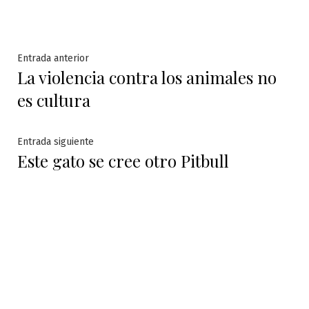
Navegación
Entrada
Entrada anterior
La violencia contra los animales no
anterior:
de
es cultura
entradas
Entrada
Entrada siguiente
Este gato se cree otro Pitbull
siguiente: