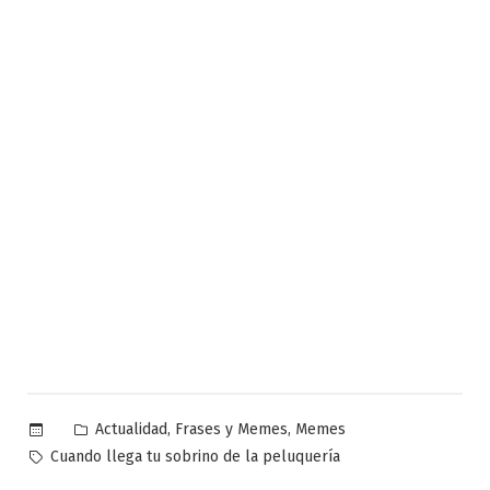
Publicado
,
,
Actualidad
Frases y Memes
Memes
en
Etiquetas:
Cuando llega tu sobrino de la peluquería