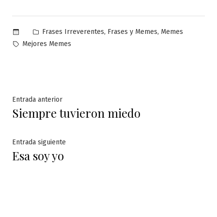
Publicado
,
,
Frases Irreverentes
Frases y Memes
Memes
en
Etiquetas:
Mejores Memes
Navegación
Entrada
Entrada anterior
Siempre tuvieron miedo
anterior:
de
entradas
Entrada
Entrada siguiente
Esa soy yo
siguiente: