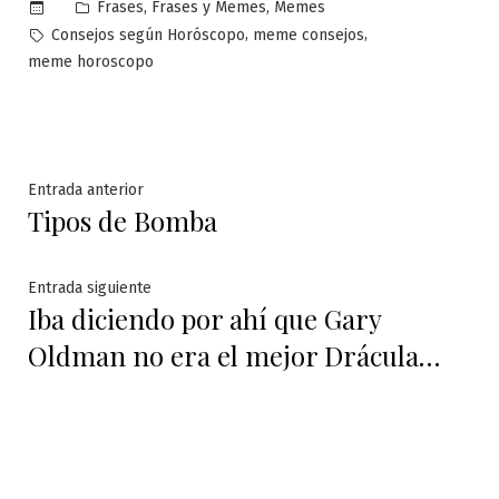
Publicado
,
,
Frases
Frases y Memes
Memes
en
Etiquetas:
,
,
Consejos según Horóscopo
meme consejos
meme horoscopo
Navegación
Entrada
Entrada anterior
Tipos de Bomba
anterior:
de
entradas
Entrada
Entrada siguiente
Iba diciendo por ahí que Gary
siguiente:
Oldman no era el mejor Drácula…