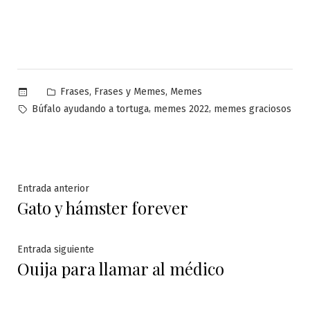
Publicado
,
,
Frases
Frases y Memes
Memes
en
Etiquetas:
,
,
Búfalo ayudando a tortuga
memes 2022
memes graciosos
Navegación
Entrada
Entrada anterior
Gato y hámster forever
anterior:
de
entradas
Entrada
Entrada siguiente
Ouija para llamar al médico
siguiente: