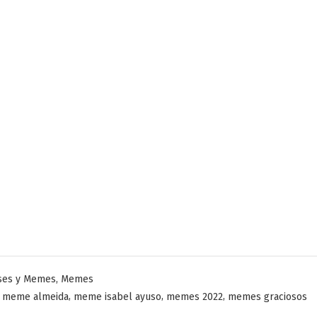
licado
,
ses y Memes
Memes
,
,
,
,
meme almeida
meme isabel ayuso
memes 2022
memes graciosos