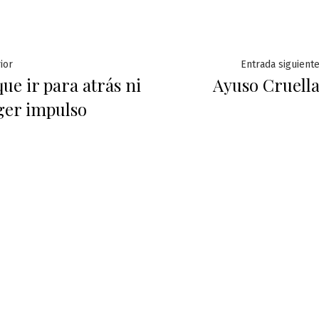
ación
Entrada
ior
Entrada siguient
ue ir para atrás ni
Ayuso Cruell
anterior:
ger impulso
das