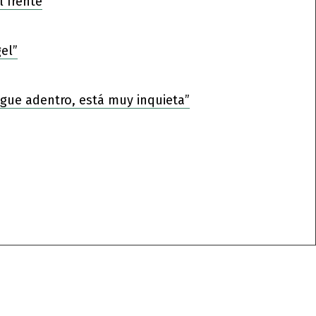
l frente
el”
sigue adentro, está muy inquieta”