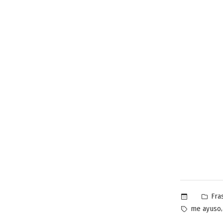
Pub
Fra
en
Etiquetas:
me ayuso