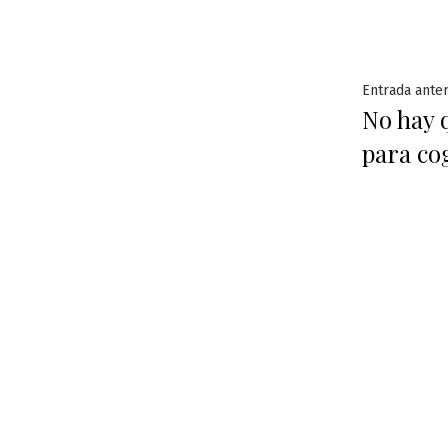
Naveg
Entrada anter
No hay q
de
para co
entra